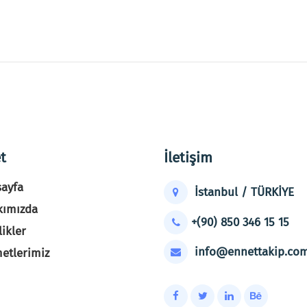
t
İletişim
ayfa
İstanbul / TÜRKİYE
kımızda
+(90) 850 346 15 15
likler
info@ennettakip.com
etlerimiz