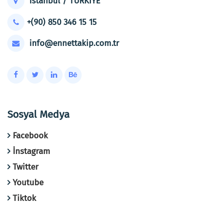
İstanbul / TÜRKİYE
+(90) 850 346 15 15
info@ennettakip.com.tr
Sosyal Medya
Facebook
İnstagram
Twitter
Youtube
Tiktok