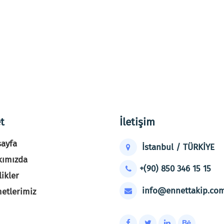
t
İletişim
ayfa
İstanbul / TÜRKİYE
kımızda
+(90) 850 346 15 15
likler
info@ennettakip.com
etlerimiz