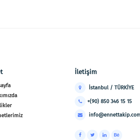
t
İletişim
ayfa
İstanbul / TÜRKİYE
kımızda
+(90) 850 346 15 15
likler
info@ennettakip.com
etlerimiz