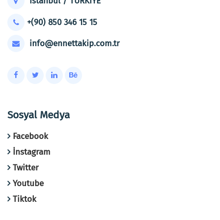
İstanbul / TÜRKİYE
+(90) 850 346 15 15
info@ennettakip.com.tr
Sosyal Medya
Facebook
İnstagram
Twitter
Youtube
Tiktok