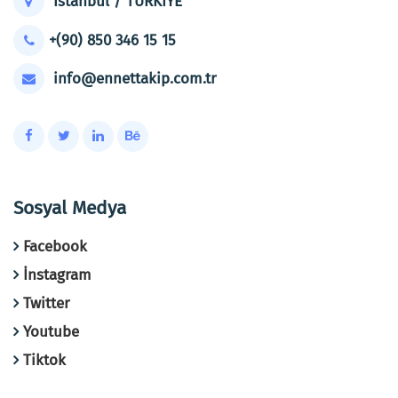
İstanbul / TÜRKİYE
+(90) 850 346 15 15
info@ennettakip.com.tr
Sosyal Medya
Facebook
İnstagram
Twitter
Youtube
Tiktok