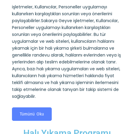
Uy
işletmeler, Kullanıcılar, Personeller uygulamayı
kullanırken karşılaştıkları sorunları veya önerilerini
Sakar
paylaşabilirler.Sakarya Geyve işletmeler, Kullanıcılar,
kuru
sayesi
Personeller uygulamayı kullanırken karşılaştıkları
ndevu
belirl
sorunları veya önerilerini paylaşabilirler. Bu tür
alıp
kullan
uygulamalar ve web siteleri, kullanıcıların halılarını
 kuru
yıkam
yıkamak için bir halı yıkama şirketi bulmalarına ve
ıların
alarak
genellikle randevu alarak, halılarını evlerinden veya iş
tesli
yerlerinden alıp teslim edebilmelerine olanak tanır.
ini
yıkama
Ayrıca, bazı halı yıkama uygulamaları ve web siteleri,
mi de
koltuk
kullanıcıların halı yıkama hizmetleri hakkında fiyat
almas
teklifi almasına ve halı yıkama işleminin ilerlemesini
takip
takip etmelerine olanak tanıyan bir takip sistemi de
sağlay
sağlayabilir.
T
Tümünü Oku
Halı Yıkama Programı