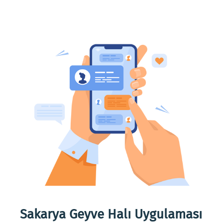
eme
Sakarya Geyve Halı Uygulaması
Sak