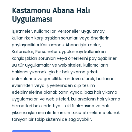
Kastamonu Abana Halı
Kas
Uygulaması
Uy
işletmeler, Kullanıcılar, Personeller uygulamayı
Kasta
ana
kullanırken karşılaştıkları sorunları veya önerilerini
rapor
e
paylaşabilirler.Kastamonu Abana işletmeler,
strate
Kullanıcılar, Personeller uygulamayı kullanırken
web si
nır.
karşılaştıkları sorunları veya önerilerini paylaşabilirler.
koltu
eb
Bu tür uygulamalar ve web siteleri, kullanıcıların
randev
halılarını yıkamak için bir halı yıkama şirketi
yerle
eme
bulmalarına ve genellikle randevu alarak, halılarını
Ayrıc
evlerinden veya iş yerlerinden alıp teslim
sitele
amonu
edebilmelerine olanak tanır. Ayrıca, bazı halı yıkama
hakkı
uygulamaları ve web siteleri, kullanıcıların halı yıkama
işlem
hizmetleri hakkında fiyat teklifi almasına ve halı
tanıya
yıkama işleminin ilerlemesini takip etmelerine olanak
tanıyan bir takip sistemi de sağlayabilir.
T