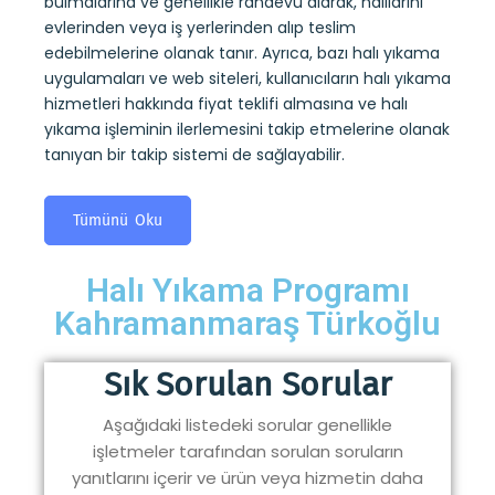
eme
bulmalarına ve genellikle randevu alarak, halılarını
Ayrıc
evlerinden veya iş yerlerinden alıp teslim
sitele
edebilmelerine olanak tanır. Ayrıca, bazı halı yıkama
hakkı
uygulamaları ve web siteleri, kullanıcıların halı yıkama
işlem
hizmetleri hakkında fiyat teklifi almasına ve halı
tanıya
yıkama işleminin ilerlemesini takip etmelerine olanak
tanıyan bir takip sistemi de sağlayabilir.
T
Tümünü Oku
Halı Yıkama Programı
Kahramanmaraş Türkoğlu
Sık Sorulan Sorular
Aşağıdaki listedeki sorular genellikle
işletmeler tarafından sorulan soruların
yanıtlarını içerir ve ürün veya hizmetin daha