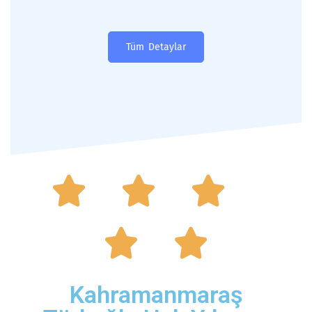
Tüm Detaylar





Kahramanmaraş