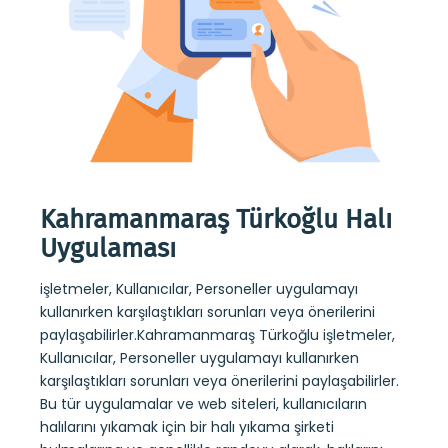
uru
Kahramanmaraş Türkoğlu Halı
Ka
Uygulaması
Kol
işletmeler, Kullanıcılar, Personeller uygulamayı
Kahra
ş
kullanırken karşılaştıkları sorunları veya önerilerini
sundu
paylaşabilirler.Kahramanmaraş Türkoğlu işletmeler,
strate
 veya
Kullanıcılar, Personeller uygulamayı kullanırken
web si
tanır.
karşılaştıkları sorunları veya önerilerini paylaşabilirler.
koltu
eb
Bu tür uygulamalar ve web siteleri, kullanıcıların
randev
halılarını yıkamak için bir halı yıkama şirketi
yerle