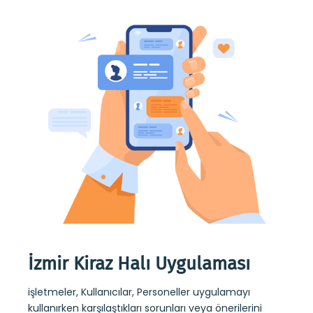
İzmir Kiraz Halı Uygulaması
İzm
işletmeler, Kullanıcılar, Personeller uygulamayı
İzmir
kullanırken karşılaştıkları sorunları veya önerilerini
sayesi