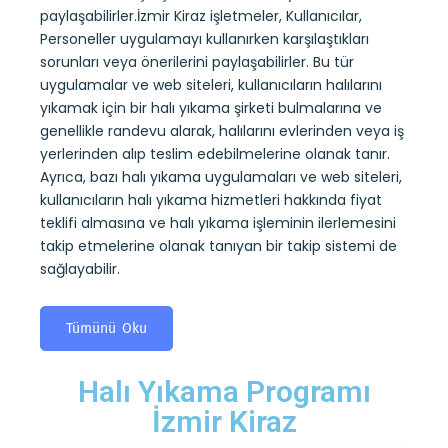
paylaşabilirler.İzmir Kiraz işletmeler, Kullanıcılar,
belirl
Personeller uygulamayı kullanırken karşılaştıkları
kullan
ndevu
sorunları veya önerilerini paylaşabilirler. Bu tür
yıkam
alıp
uygulamalar ve web siteleri, kullanıcıların halılarını
alarak
 kuru
yıkamak için bir halı yıkama şirketi bulmalarına ve
tesli
ıların
genellikle randevu alarak, halılarını evlerinden veya iş
yıkama
yerlerinden alıp teslim edebilmelerine olanak tanır.
koltuk
ini
Ayrıca, bazı halı yıkama uygulamaları ve web siteleri,
almas
mi de
kullanıcıların halı yıkama hizmetleri hakkında fiyat
takip
teklifi almasına ve halı yıkama işleminin ilerlemesini
sağlay
takip etmelerine olanak tanıyan bir takip sistemi de
sağlayabilir.
T
Tümünü Oku
Halı Yıkama Programı
İzmir Kiraz