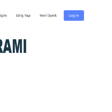
tişim
Giriş Yap
Yeni Üyeik
Log In