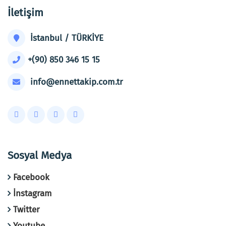
İletişim
İstanbul / TÜRKİYE
+(90) 850 346 15 15
info@ennettakip.com.tr
Sosyal Medya
Facebook
İnstagram
Twitter
Youtube