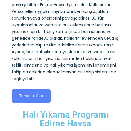
paylaşabilirler.Edirne Havsa işletmeler, Kullanıcılar,
ru
sayesi
Personeller uygulamayı kullanırken karşılaştıkları
ndevu
belirl
sorunları veya önerilerini paylaşabilirler. Bu tür
alıp
kullan
uygulamalar ve web siteleri, kullanıcıların halılarını
 kuru
yıkam
yıkamak için bir halı yıkama şirketi bulmalarına ve
ıların
alarak
genellikle randevu alarak, halılarını evlerinden veya iş
tesli
yerlerinden alıp teslim edebilmelerine olanak tanır.
ini
yıkama
Ayrıca, bazı halı yıkama uygulamaları ve web siteleri,
mi de
koltuk
kullanıcıların halı yıkama hizmetleri hakkında fiyat
almas
teklifi almasına ve halı yıkama işleminin ilerlemesini
takip
takip etmelerine olanak tanıyan bir takip sistemi de
sağlay
sağlayabilir.
T
Tümünü Oku
Halı Yıkama Programı
Edirne Havsa