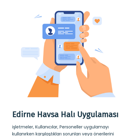
me
Edirne Havsa Halı Uygulaması
Edi
Uy
işletmeler, Kullanıcılar, Personeller uygulamayı
kullanırken karşılaştıkları sorunları veya önerilerini
Edirn