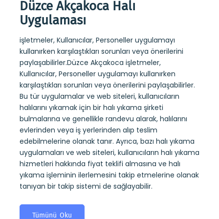
Düzce Akçakoca Halı
Düz
Uygulaması
Uy
işletmeler, Kullanıcılar, Personeller uygulamayı
Düzce
a kuru
kullanırken karşılaştıkları sorunları veya önerilerini
rapor
ndevu
paylaşabilirler.Düzce Akçakoca işletmeler,
strate
alıp
Kullanıcılar, Personeller uygulamayı kullanırken
web si
 kuru
karşılaştıkları sorunları veya önerilerini paylaşabilirler.
koltu
ıların
Bu tür uygulamalar ve web siteleri, kullanıcıların
randev
halılarını yıkamak için bir halı yıkama şirketi
yerle
ini
bulmalarına ve genellikle randevu alarak, halılarını
Ayrıc
mi de
evlerinden veya iş yerlerinden alıp teslim
sitele
edebilmelerine olanak tanır. Ayrıca, bazı halı yıkama
hakkı
uygulamaları ve web siteleri, kullanıcıların halı yıkama
işlem
hizmetleri hakkında fiyat teklifi almasına ve halı
tanıya
yıkama işleminin ilerlemesini takip etmelerine olanak
tanıyan bir takip sistemi de sağlayabilir.
T
Tümünü Oku