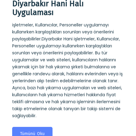
Diyarbakır Hani Halı
Diy
Uygulaması
Uy
işletmeler, Kullanıcılar, Personeller uygulamayı
Diyar
kuru
kullanırken karşılaştıkları sorunları veya önerilerini
sayesi
ndevu
paylaşabilirler.Diyarbakır Hani işletmeler, Kullanıcılar,
belirl
alıp
Personeller uygulamayı kullanırken karşılaştıkları
kullan
 kuru
sorunları veya önerilerini paylaşabilirler. Bu tür
yıkam
ıların
uygulamalar ve web siteleri, kullanıcıların halılarını
alarak
yıkamak için bir halı yıkama şirketi bulmalarına ve
tesli
ini
genellikle randevu alarak, halılarını evlerinden veya iş
yıkama
mi de
yerlerinden alıp teslim edebilmelerine olanak tanır.
koltuk
Ayrıca, bazı halı yıkama uygulamaları ve web siteleri,
almas
kullanıcıların halı yıkama hizmetleri hakkında fiyat
takip
teklifi almasına ve halı yıkama işleminin ilerlemesini
sağlay
takip etmelerine olanak tanıyan bir takip sistemi de
sağlayabilir.
T
Tümünü Oku