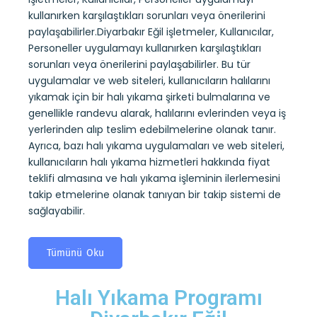
kullanırken karşılaştıkları sorunları veya önerilerini
Diyar
paylaşabilirler.Diyarbakır Eğil işletmeler, Kullanıcılar,
uru
sayesi
Personeller uygulamayı kullanırken karşılaştıkları
ndevu
belirl
sorunları veya önerilerini paylaşabilirler. Bu tür
alıp
kullan
uygulamalar ve web siteleri, kullanıcıların halılarını
 kuru
yıkam
yıkamak için bir halı yıkama şirketi bulmalarına ve
ıların
alarak
genellikle randevu alarak, halılarını evlerinden veya iş
tesli
yerlerinden alıp teslim edebilmelerine olanak tanır.
ini
yıkama
Ayrıca, bazı halı yıkama uygulamaları ve web siteleri,
mi de
koltuk
kullanıcıların halı yıkama hizmetleri hakkında fiyat
almas
teklifi almasına ve halı yıkama işleminin ilerlemesini
takip
takip etmelerine olanak tanıyan bir takip sistemi de
sağlay
sağlayabilir.
T
Tümünü Oku
Halı Yıkama Programı