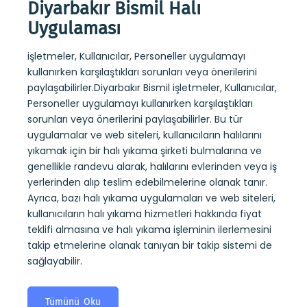
Diyarbakır Bismil Halı
Diy
Uygulaması
Uy
işletmeler, Kullanıcılar, Personeller uygulamayı
Diyar
 kuru
kullanırken karşılaştıkları sorunları veya önerilerini
sayesi
ndevu
paylaşabilirler.Diyarbakır Bismil işletmeler, Kullanıcılar,
belirl
alıp
Personeller uygulamayı kullanırken karşılaştıkları
kullan
 kuru
sorunları veya önerilerini paylaşabilirler. Bu tür
yıkam
ıların
uygulamalar ve web siteleri, kullanıcıların halılarını
alarak
yıkamak için bir halı yıkama şirketi bulmalarına ve
tesli
ini
genellikle randevu alarak, halılarını evlerinden veya iş
yıkama
mi de
yerlerinden alıp teslim edebilmelerine olanak tanır.
koltuk
Ayrıca, bazı halı yıkama uygulamaları ve web siteleri,
almas
kullanıcıların halı yıkama hizmetleri hakkında fiyat
takip
teklifi almasına ve halı yıkama işleminin ilerlemesini
sağlay
takip etmelerine olanak tanıyan bir takip sistemi de
sağlayabilir.
T
Tümünü Oku