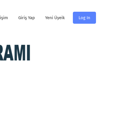
tişim
Giriş Yap
Yeni Üyeik
Log In