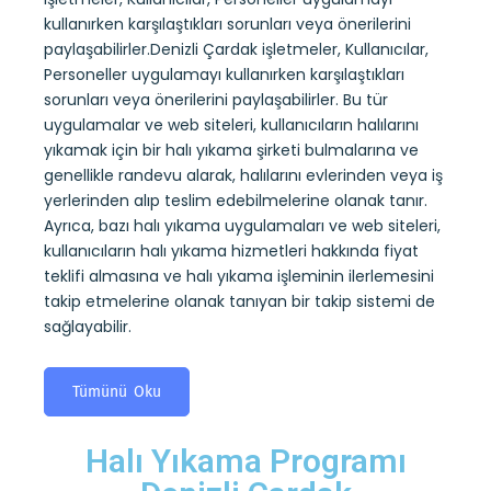
kullanırken karşılaştıkları sorunları veya önerilerini
Deniz
paylaşabilirler.Denizli Çardak işletmeler, Kullanıcılar,
uru
sayesi
Personeller uygulamayı kullanırken karşılaştıkları
ndevu
belirl
sorunları veya önerilerini paylaşabilirler. Bu tür
alıp
kullan
uygulamalar ve web siteleri, kullanıcıların halılarını
 kuru
yıkam
yıkamak için bir halı yıkama şirketi bulmalarına ve
ıların
alarak
genellikle randevu alarak, halılarını evlerinden veya iş
tesli
yerlerinden alıp teslim edebilmelerine olanak tanır.
ini
yıkama
Ayrıca, bazı halı yıkama uygulamaları ve web siteleri,
mi de
koltuk
kullanıcıların halı yıkama hizmetleri hakkında fiyat
almas
teklifi almasına ve halı yıkama işleminin ilerlemesini
takip
takip etmelerine olanak tanıyan bir takip sistemi de
sağlay
sağlayabilir.
T
Tümünü Oku
Halı Yıkama Programı