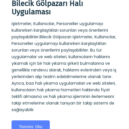
Bilecik Gölpazarı Halı
Bil
Uygulaması
Uy
işletmeler, Kullanıcılar, Personeller uygulamayı
Bilec
 kuru
kullanırken karşılaştıkları sorunları veya önerilerini
sayesi
ndevu
paylaşabilirler.Bilecik Gölpazarı işletmeler, Kullanıcılar,
belirl
alıp
Personeller uygulamayı kullanırken karşılaştıkları
kullan
 kuru
sorunları veya önerilerini paylaşabilirler. Bu tür
yıkam
ıların
uygulamalar ve web siteleri, kullanıcıların halılarını
alarak
yıkamak için bir halı yıkama şirketi bulmalarına ve
tesli
ini
genellikle randevu alarak, halılarını evlerinden veya iş
yıkama
mi de
yerlerinden alıp teslim edebilmelerine olanak tanır.
koltuk
Ayrıca, bazı halı yıkama uygulamaları ve web siteleri,
almas
kullanıcıların halı yıkama hizmetleri hakkında fiyat
takip
teklifi almasına ve halı yıkama işleminin ilerlemesini
sağlay
takip etmelerine olanak tanıyan bir takip sistemi de
sağlayabilir.
T
Tümünü Oku