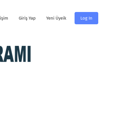
tişim
Giriş Yap
Yeni Üyeik
Log In