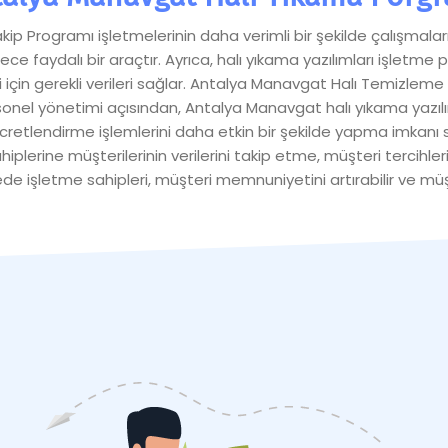
p Programı işletmelerinin daha verimli bir şekilde çalışmalar
derece faydalı bir araçtır. Ayrıca, halı yıkama yazılımları işletm
ci için gerekli verileri sağlar. Antalya Manavgat Halı Temizl
l yönetimi açısından, Antalya Manavgat halı yıkama yazılıml
retlendirme işlemlerini daha etkin bir şekilde yapma imkanı 
iplerine müşterilerinin verilerini takip etme, müşteri tercihler
yede işletme sahipleri, müşteri memnuniyetini artırabilir ve müş