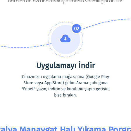
hataları en aza indirerek işletmenin verimliliğini arttırır.
02
Uygulamayı İndir
Cihazınızın uygulama mağazasına (Google Play
Store veya App Store) gidin. Arama çubuğuna
"Ennet" yazın, indirin ve kurulunu yapın gerisini
bize bırakın.
alya Manavgat Halı Yıkama Porg