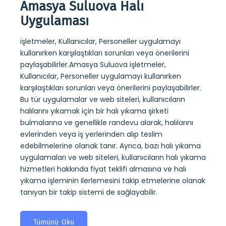
Amasya Suluova Halı
Ama
Uygulaması
Uy
işletmeler, Kullanıcılar, Personeller uygulamayı
Amasy
a kuru
kullanırken karşılaştıkları sorunları veya önerilerini
rapor
ndevu
paylaşabilirler.Amasya Suluova işletmeler,
strate
alıp
Kullanıcılar, Personeller uygulamayı kullanırken
web si
 kuru
karşılaştıkları sorunları veya önerilerini paylaşabilirler.
koltu
ıların
Bu tür uygulamalar ve web siteleri, kullanıcıların
randev
halılarını yıkamak için bir halı yıkama şirketi
yerle
ini
bulmalarına ve genellikle randevu alarak, halılarını
Ayrıc
mi de
evlerinden veya iş yerlerinden alıp teslim
sitele
edebilmelerine olanak tanır. Ayrıca, bazı halı yıkama
hakkı
uygulamaları ve web siteleri, kullanıcıların halı yıkama
işlem
hizmetleri hakkında fiyat teklifi almasına ve halı
tanıya
yıkama işleminin ilerlemesini takip etmelerine olanak
tanıyan bir takip sistemi de sağlayabilir.
T
Tümünü Oku