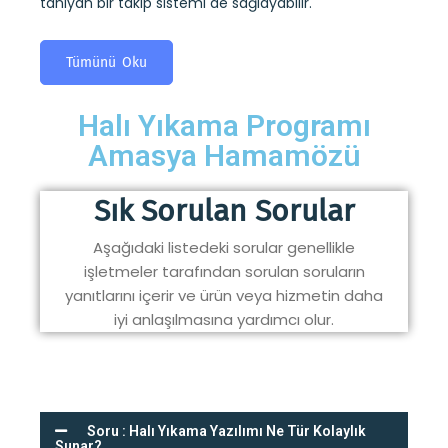
tanıyan bir takip sistemi de sağlayabilir.
T
Tümünü Oku
Halı Yıkama Programı
Amasya Hamamözü
Sık Sorulan Sorular
Aşağıdaki listedeki sorular genellikle
işletmeler tarafından sorulan soruların
yanıtlarını içerir ve ürün veya hizmetin daha
iyi anlaşılmasına yardımcı olur.
Soru : Halı Yıkama Yazılımı Ne Tür Kolaylık
Sunar?