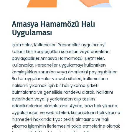
Amasya Hamamözü Halı
Am
Uygulaması
Uy
işletmeler, Kullanıcılar, Personeller uygulamayı
Amasy
amözü
kullanırken karşılaştıkları sorunları veya önerilerini
rapor
e
paylaşabilirler.Amasya Hamamözü işletmeler,
strate
Kullanıcılar, Personeller uygulamayı kullanırken
web si
nır.
karşılaştıkları sorunları veya önerilerini paylaşabilirler.
koltu
eb
Bu tür uygulamalar ve web siteleri, kullanıcıların
randev
halılarını yıkamak için bir halı yıkama şirketi
yerle
eme
bulmalarına ve genellikle randevu alarak, halılarını
Ayrıc
evlerinden veya iş yerlerinden alıp teslim
sitele
a
edebilmelerine olanak tanır. Ayrıca, bazı halı yıkama
hakkı
uygulamaları ve web siteleri, kullanıcıların halı yıkama
işlem
hizmetleri hakkında fiyat teklifi almasına ve halı
tanıya
yıkama işleminin ilerlemesini takip etmelerine olanak