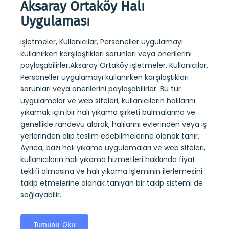
Aksaray Ortaköy Halı
Aks
Uygulaması
Uy
işletmeler, Kullanıcılar, Personeller uygulamayı
Aksar
y kuru
kullanırken karşılaştıkları sorunları veya önerilerini
sayesi
ndevu
paylaşabilirler.Aksaray Ortaköy işletmeler, Kullanıcılar,
belirl
alıp
Personeller uygulamayı kullanırken karşılaştıkları
kullan
 kuru
sorunları veya önerilerini paylaşabilirler. Bu tür
yıkam
ıların
uygulamalar ve web siteleri, kullanıcıların halılarını
alarak
yıkamak için bir halı yıkama şirketi bulmalarına ve
tesli
ini
genellikle randevu alarak, halılarını evlerinden veya iş
yıkama
mi de
yerlerinden alıp teslim edebilmelerine olanak tanır.
koltuk
Ayrıca, bazı halı yıkama uygulamaları ve web siteleri,
almas
kullanıcıların halı yıkama hizmetleri hakkında fiyat
takip
teklifi almasına ve halı yıkama işleminin ilerlemesini
sağlay
takip etmelerine olanak tanıyan bir takip sistemi de
sağlayabilir.
T
Tümünü Oku