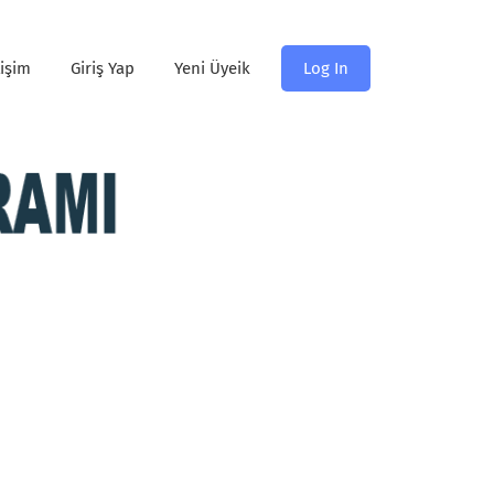
tişim
Giriş Yap
Yeni Üyeik
Log In