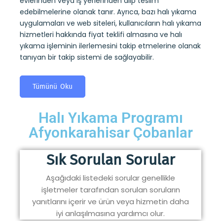
evlerinden veya iş yerlerinden alıp teslim
sitele
edebilmelerine olanak tanır. Ayrıca, bazı halı yıkama
hakkı
uygulamaları ve web siteleri, kullanıcıların halı yıkama
işlem
hizmetleri hakkında fiyat teklifi almasına ve halı
tanıya
yıkama işleminin ilerlemesini takip etmelerine olanak
tanıyan bir takip sistemi de sağlayabilir.
T
Tümünü Oku
Halı Yıkama Programı
Afyonkarahisar Çobanlar
Sık Sorulan Sorular
Aşağıdaki listedeki sorular genellikle
işletmeler tarafından sorulan soruların
yanıtlarını içerir ve ürün veya hizmetin daha
iyi anlaşılmasına yardımcı olur.