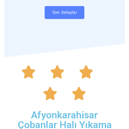
Tüm Detaylar





Afyonkarahisar
Çobanlar Halı Yıkama