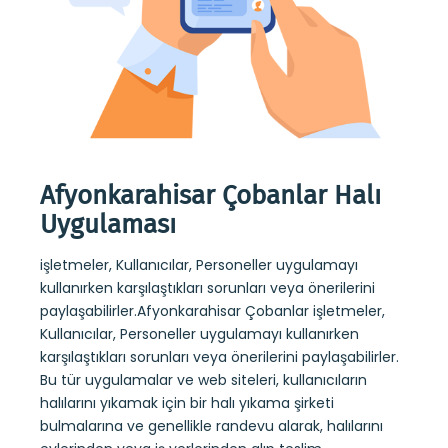
ru
Afyonkarahisar Çobanlar Halı
Afy
Uygulaması
Kol
işletmeler, Kullanıcılar, Personeller uygulamayı
Afyon
kullanırken karşılaştıkları sorunları veya önerilerini
rapor
e
paylaşabilirler.Afyonkarahisar Çobanlar işletmeler,
strate
 veya
Kullanıcılar, Personeller uygulamayı kullanırken
web si
tanır.
karşılaştıkları sorunları veya önerilerini paylaşabilirler.
koltu
eb
Bu tür uygulamalar ve web siteleri, kullanıcıların
randev
halılarını yıkamak için bir halı yıkama şirketi
yerle
eme
bulmalarına ve genellikle randevu alarak, halılarını
Ayrıc