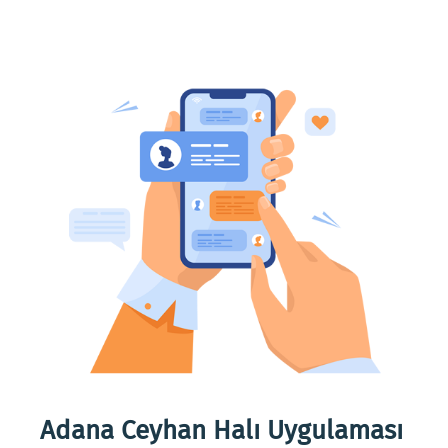
eme
Adana Ceyhan Halı Uygulaması
Ada