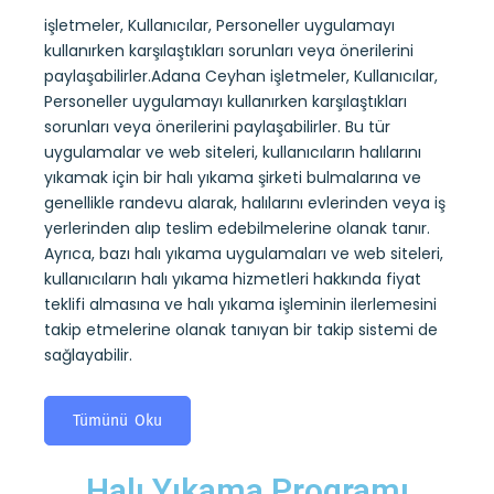
Uy
işletmeler, Kullanıcılar, Personeller uygulamayı
kullanırken karşılaştıkları sorunları veya önerilerini
Adana
paylaşabilirler.Adana Ceyhan işletmeler, Kullanıcılar,
kuru
sayesi
Personeller uygulamayı kullanırken karşılaştıkları
ndevu
belirl
sorunları veya önerilerini paylaşabilirler. Bu tür
alıp
kullan
uygulamalar ve web siteleri, kullanıcıların halılarını
 kuru
yıkam
yıkamak için bir halı yıkama şirketi bulmalarına ve
ıların
alarak
genellikle randevu alarak, halılarını evlerinden veya iş
tesli
yerlerinden alıp teslim edebilmelerine olanak tanır.
ini
yıkama
Ayrıca, bazı halı yıkama uygulamaları ve web siteleri,
mi de
koltuk
kullanıcıların halı yıkama hizmetleri hakkında fiyat
almas
teklifi almasına ve halı yıkama işleminin ilerlemesini
takip
takip etmelerine olanak tanıyan bir takip sistemi de
sağlay
sağlayabilir.
T
Tümünü Oku
Halı Yıkama Programı